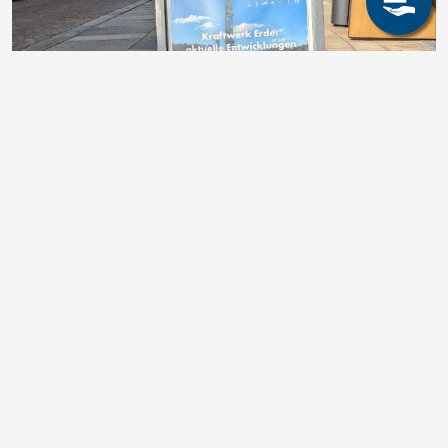
Veranstaltungen am IBF
Mehr Informationen
Wissen, das tiefer geht
Bewährtes Format in neuem
3. August 2026
News
Schülerpraktikum am IBF: