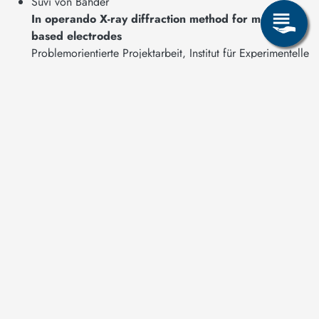
Suvi von Bahder
In operando X-ray diffraction method for mesh-
based electrodes
Problemorientierte Projektarbeit, Institut für Experimentelle
Physik, TU Bergakademie Freiberg, 2025
Ajmal Ubaid
Measurement of thermal diffusivity of YSZ thin films
Research Project, Institut für Experimentelle Physik, TU
Bergakademie Freiberg, 2025
Sarada Biswal
Establishing an Assembling Routine for Sodium-
Metal Cells
Research Project, Institut für Experimentelle Physik, TU
Bergakademie Freiberg, 2025
Shail Shah
Simulation of Flash Lamp Annealing Processes and