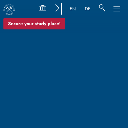
EN
DE
Secure your study place!