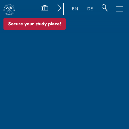
EN
DE
Secure your study place!