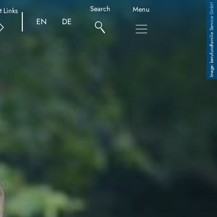
berufundfamilie Service GmbH
Search
Menu
t Links
EN
DE
Copyright