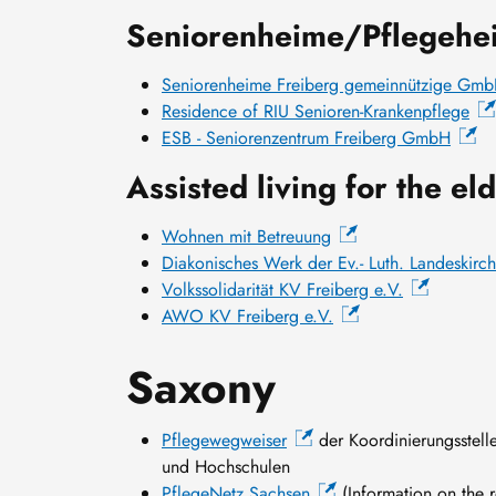
Seniorenheime/Pflegehe
Seniorenheime Freiberg gemeinnützige Gm
Residence of RIU Senioren-Krankenpflege
ESB - Seniorenzentrum Freiberg GmbH
Assisted living for the el
Wohnen mit Betreuung
Diakonisches Werk der Ev.- Luth. Landeskirc
Volkssolidarität KV Freiberg e.V.
AWO KV Freiberg e.V.
Saxony
Pflegewegweiser
der Koordinierungsstell
und Hochschulen
PflegeNetz Sachsen
(Information on the re