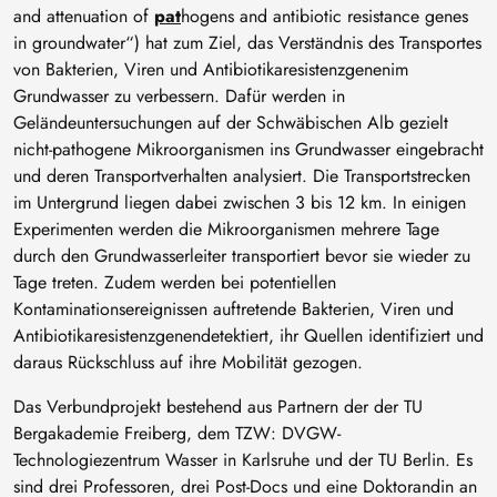
and attenuation of
pat
hogens and antibiotic resistance genes
in groundwater“) hat zum Ziel, das Verständnis des Transportes
von Bakterien, Viren und Antibiotikaresistenzgenenim
Grundwasser zu verbessern. Dafür werden in
Geländeuntersuchungen auf der Schwäbischen Alb gezielt
nicht-pathogene Mikroorganismen ins Grundwasser eingebracht
und deren Transportverhalten analysiert. Die Transportstrecken
im Untergrund liegen dabei zwischen 3 bis 12 km. In einigen
Experimenten werden die Mikroorganismen mehrere Tage
durch den Grundwasserleiter transportiert bevor sie wieder zu
Tage treten. Zudem werden bei potentiellen
Kontaminationsereignissen auftretende Bakterien, Viren und
Antibiotikaresistenzgenendetektiert, ihr Quellen identifiziert und
daraus Rückschluss auf ihre Mobilität gezogen.
Das Verbundprojekt bestehend aus Partnern der der TU
Bergakademie Freiberg, dem TZW: DVGW-
Technologiezentrum Wasser in Karlsruhe und der TU Berlin. Es
sind drei Professoren, drei Post-Docs und eine Doktorandin an