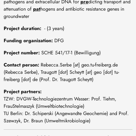
pathogens and extracellular DNA for
pre
dicting transport and
attenuation of
pat
hogens and antibiotic resistance genes in
groundwater
Project duration:
- (3 years)
Funding organization:
DFG
Project number:
SCHE 541/17-1 (Bewilligung)
Contact person:
Rebecca
.
Serbe
[at]
geo
.
tu-freiberg
.
de
(Rebecca Serbe)
,
Traugott
[dot]
Scheytt
[at]
geo
[dot]
tu-
freiberg
[dot]
de
(Prof. Dr. Traugott Scheytt)
Project partners:
TZW: DVGW-Technologiezentrum Wasser: Prof. Tiehm,
FrauStelmaszyk (Umweltbiotechnologie)
TU Berlin: Dr. Schiperski (Angewandte Geochemie) and Prof.
Szewzyk, Dr. Braun (Umweltmikrobiologie)