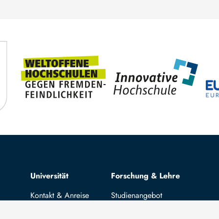
Top navigation
Universität
Forschung & Lehre
Kontakt & Anreise
Studienangebot
News
OPAL