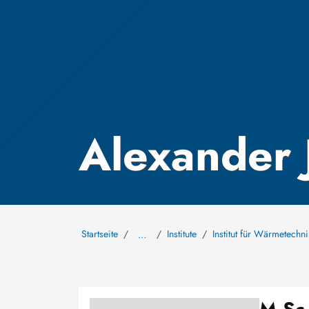
Alexander 
Startseite
Institute
Institut für Wärmetech
…
Bild