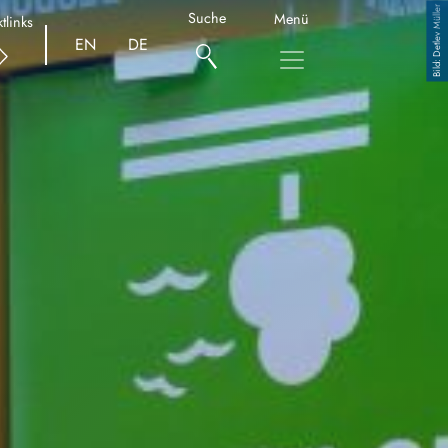
Detlev Müller
Suche
Menü
tlinks
EN
DE
Copyright