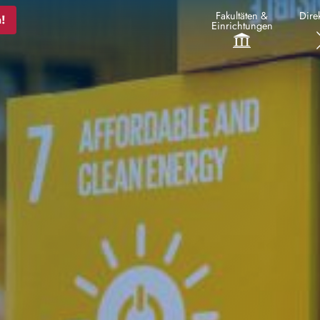
Fakultäten &
Direk
!
Einrichtungen