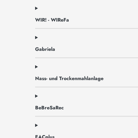
WIR! - WIReFa
Gabriela
Nass- und Trockenmahlanlage
BeBreSaRec
EACplus