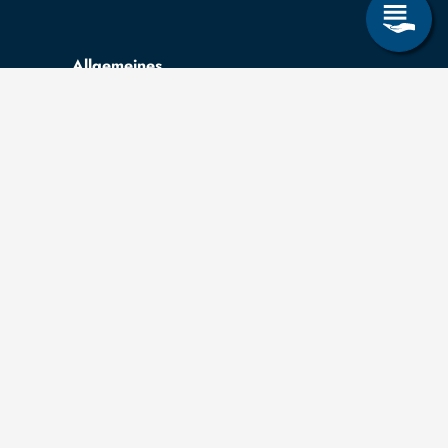
Allgemeines
Leichte Sprache
Kommunikationsverzeichnis (intern)
Intranet
ende
Mit TUBAF Login anmelden
träge zum Informationsanspruch nach dem