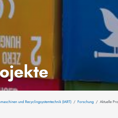
rojekte
ngsmaschinen und Recyclingsystemtechnik (IART)
Forschung
Aktuelle Pro