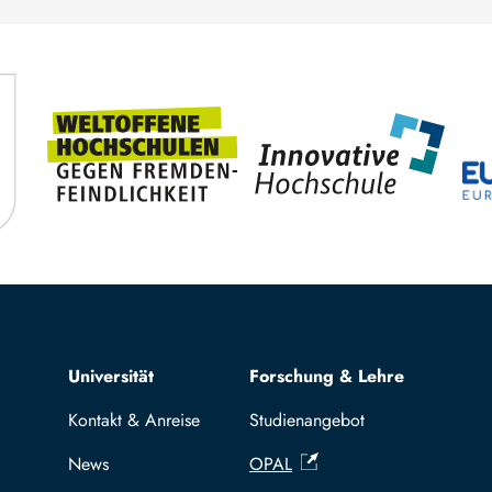
Top navigation
Universität
Forschung & Lehre
Kontakt & Anreise
Studienangebot
News
OPAL