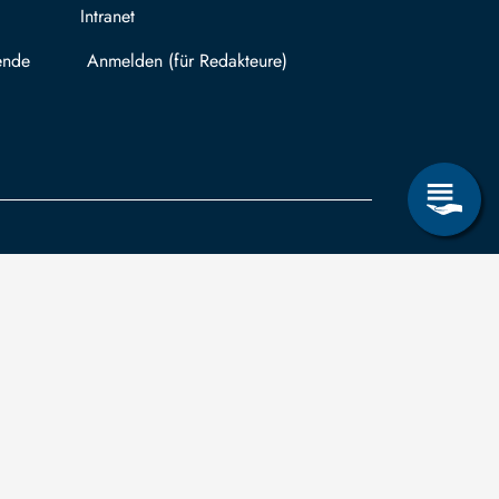
Intranet
ende
Mit TUBAF Login anmelden
träge zum Informationsanspruch nach dem
hsischen Transparenzgesetz
können Sie in
ug auf Drittmittelfinanzierung für abgeschlossene
schungsprojekte einreichen.