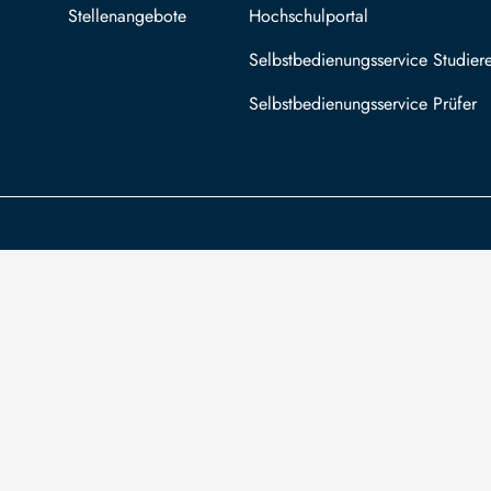
Stellenangebote
Hochschulportal
Selbstbedienungsservice Studier
Selbstbedienungsservice Prüfer
Die TU Bergakademie Freiberg wird auf
An
Grundlage des vom Sächsischen Landtag
Säc
beschlossenen Haushalts aus Steuermitteln
Bez
mitfinanziert.
For