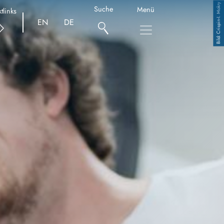
Crispin-I. Mokry
Suche
Menü
tlinks
EN
DE
Copyright