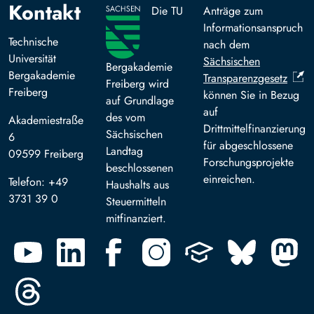
Kontakt
Die TU
Anträge zum
Informationsanspruch
Technische
nach dem
Universität
Sächsischen
Bergakademie
Bergakademie
Transparenzgesetz
Freiberg wird
Freiberg
können Sie in Bezug
auf Grundlage
auf
des vom
Akademiestraße
Drittmittelfinanzierung
Sächsischen
6
für abgeschlossene
Landtag
09599 Freiberg
Forschungsprojekte
beschlossenen
einreichen.
Telefon: +49
Haushalts aus
3731 39 0
Steuermitteln
mitfinanziert.