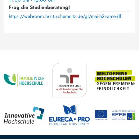
Frag die Studienberatung!
https://webroom.hrz.tu-chemnitz.de/gl/mai-h2r-ame-i1l