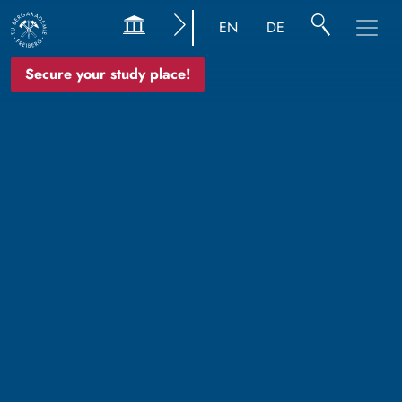
EN
DE
Secure your study place!