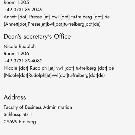
Room 1.205
+49 3731 39-2049
Annett
[dot]
Presse
[at]
bwl
[dot]
tu-freiberg
[dot]
de
(Annett[dot]Presse[at]bwl[dot]tu-freiberg[dot]de)
Dean's secretary's Office
Nicole Rudolph
Room 1.206
+49 3731 39-4082
Nicole
[dot]
Rudolph
[at]
vwl
[dot]
tu-freiberg
[dot]
de
(Nicole[dot]Rudolph[at]vwl[dot]tu-freiberg[dot]de)
Address
Faculty of Business Administration
Schlossplatz 1
09599 Freiberg