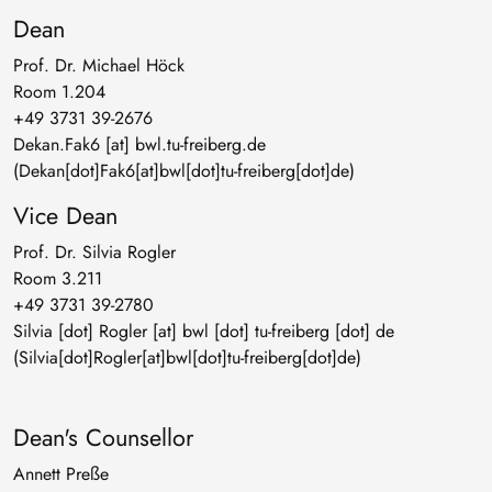
Dean
Prof. Dr. Michael Höck
Room 1.204
+49 3731 39-2676
Dekan
.
Fak6
[at]
bwl
.
tu-freiberg
.
de
(Dekan[dot]Fak6[at]bwl[dot]tu-freiberg[dot]de)
Vice Dean
Prof. Dr. Silvia Rogler
Room 3.211
+49 3731 39-2780
Silvia
[dot]
Rogler
[at]
bwl
[dot]
tu-freiberg
[dot]
de
(Silvia[dot]Rogler[at]bwl[dot]tu-freiberg[dot]de)
Dean's Counsellor
Annett Preße