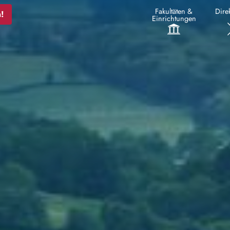
Fakultäten &
Direk
!
Einrichtungen