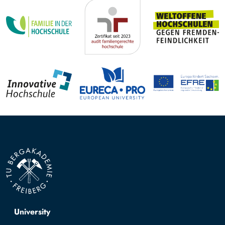
Top navigation
University