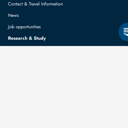
Contact & Travel Information
News
Job opportunities
Research & Study
Study Program
OPAL
University Portal
Selbstbedienungsservice Studierende
Selbstbedienungsservice Prüfer
General information
Easy Language