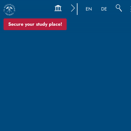
EN
DE
Secure your study place!