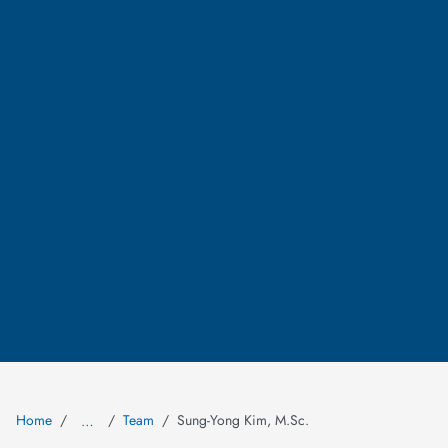
Home
Team
Sung-Yong Kim, M.Sc.
…