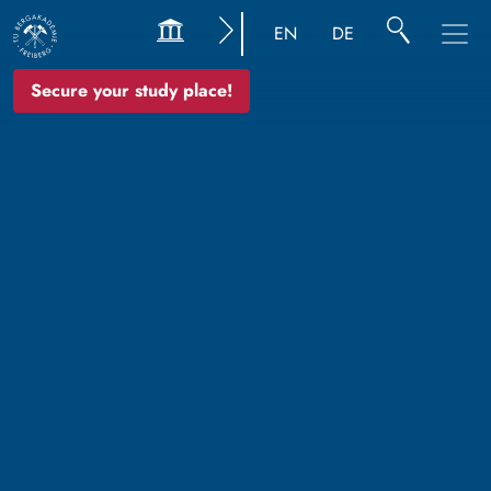
EN
DE
Secure your study place!