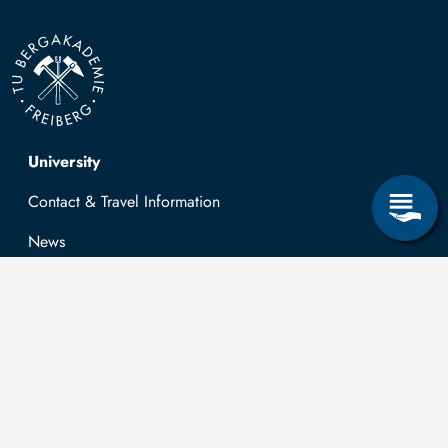
Top navigation
University
Contact & Travel Information
News
Job opportunities
Research & Study
Study Program
OPAL
University Portal