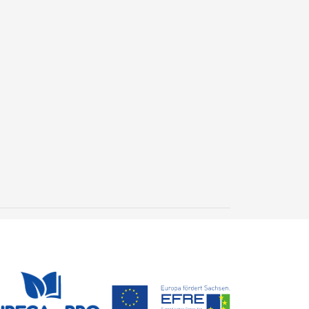
Neues Geoarchiv
entdeckt: Versteinertes
Holz erzählt 300
24. Juli 2026
Millionen Jahre
Steffen Trümper
Erdgeschichte