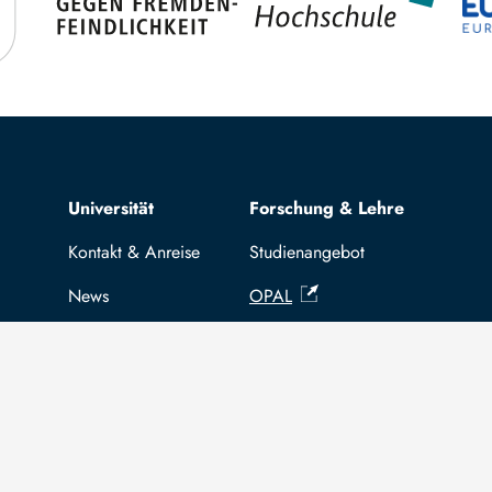
Top navigation
Universität
Forschung & Lehre
Kontakt & Anreise
Studienangebot
News
OPAL
Stellenangebote
Hochschulportal
Selbstbedienungsservice Studier
Selbstbedienungsservice Prüfer