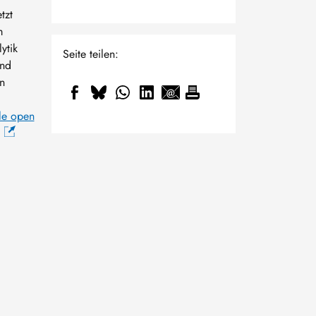
tzt
m
ytik
Seite teilen:
und
n
lle open