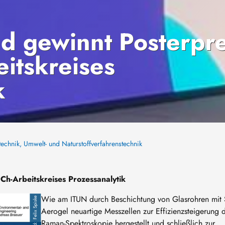
d gewinnt Posterpre
itskreises
k
stechnik, Umwelt- und Naturstoffverfahrenstechnik
h-Arbeitskreises Prozessanalytik
Wie am ITUN durch Beschichtung von Glasrohren mit S
Felix Spiske
Aerogel neuartige Messzellen zur Effizienzsteigerung 
Raman-Spektroskopie hergestellt und schließlich zur