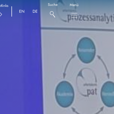
Suche
Menü
tlinks
EN
DE