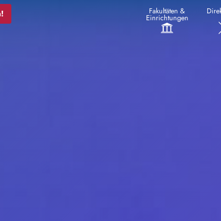
Fakultäten &
Direk
!
Einrichtungen