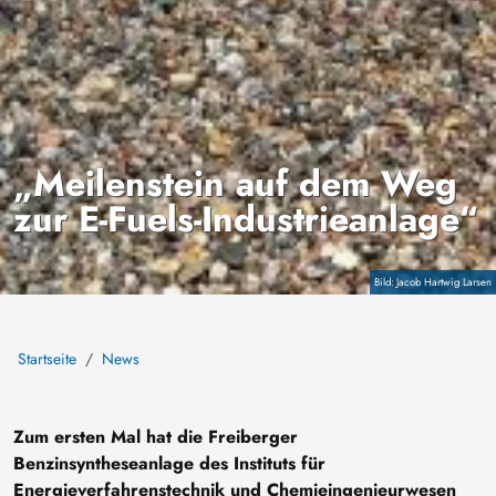
„Meilenstein auf dem Weg
zur E-Fuels-Industrieanlage“
Copyright
Jacob Hartwig Larsen
Startseite
News
Zum ersten Mal hat die Freiberger
Benzinsyntheseanlage des Instituts für
Energieverfahrenstechnik und Chemieingenieurwesen