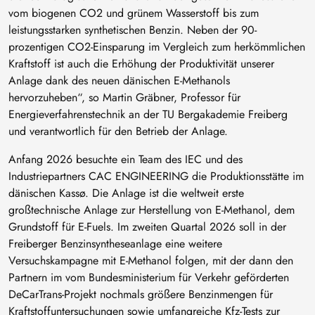
vom biogenen CO2 und grünem Wasserstoff bis zum
leistungsstarken synthetischen Benzin. Neben der 90-
prozentigen CO2-Einsparung im Vergleich zum herkömmlichen
Kraftstoff ist auch die Erhöhung der Produktivität unserer
Anlage dank des neuen dänischen E-Methanols
hervorzuheben“, so Martin Gräbner, Professor für
Energieverfahrenstechnik an der TU Bergakademie Freiberg
und verantwortlich für den Betrieb der Anlage.
Anfang 2026 besuchte ein Team des IEC und des
Industriepartners CAC ENGINEERING die Produktionsstätte im
dänischen Kassø. Die Anlage ist die weltweit erste
großtechnische Anlage zur Herstellung von E-Methanol, dem
Grundstoff für E-Fuels. Im zweiten Quartal 2026 soll in der
Freiberger Benzinsyntheseanlage eine weitere
Versuchskampagne mit E-Methanol folgen, mit der dann den
Partnern im vom Bundesministerium für Verkehr geförderten
DeCarTrans-Projekt nochmals größere Benzinmengen für
Kraftstoffuntersuchungen sowie umfangreiche Kfz-Tests zur