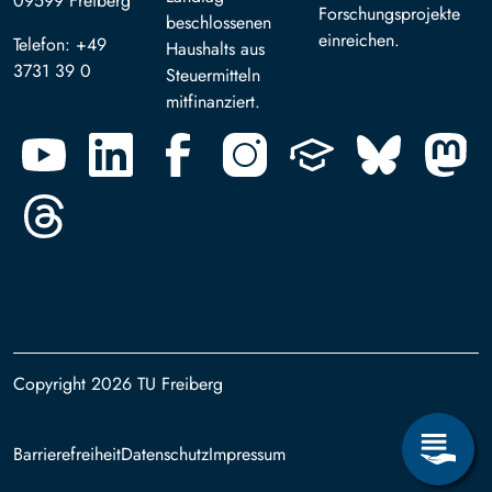
09599 Freiberg
Forschungsprojekte
beschlossenen
einreichen.
Telefon: +49
Haushalts aus
3731 39 0
Steuermitteln
mitfinanziert.
Copyright 2026 TU Freiberg
Footer
Barrierefreiheit
Datenschutz
Impressum