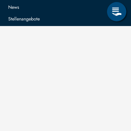
News
Stellenangebote
Forschung & Lehre
Studienangebot
OPAL
Hochschulportal
Selbstbedienungsservice Studierende
Selbstbedienungsservice Prüfer
Allgemeines
Leichte Sprache
Kommunikationsverzeichnis (intern)