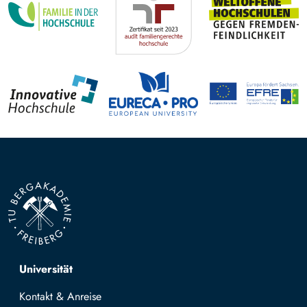
Top navigation
Universität
Kontakt & Anreise