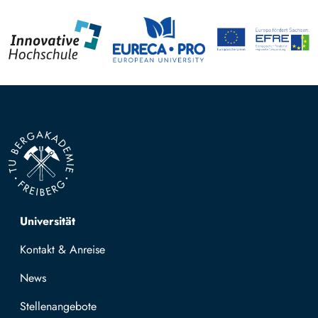
Top navigation
Universität
Kontakt & Anreise
News
Stellenangebote