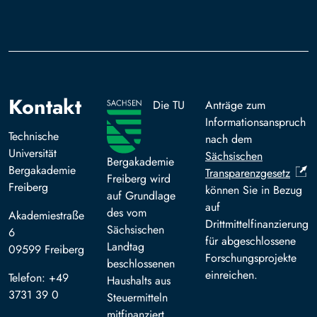
Kontakt
Die TU
Anträge zum
Informationsanspruch
Technische
nach dem
Universität
Sächsischen
Bergakademie
Bergakademie
Transparenzgesetz
Freiberg wird
Freiberg
können Sie in Bezug
auf Grundlage
auf
des vom
Akademiestraße
Drittmittelfinanzierung
Sächsischen
6
für abgeschlossene
Landtag
09599 Freiberg
Forschungsprojekte
beschlossenen
einreichen.
Telefon: +49
Haushalts aus
3731 39 0
Steuermitteln
mitfinanziert.