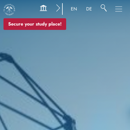
Image
EN
DE
Secure your study place!