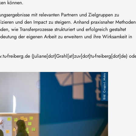
rken können.
ungsergebnisse mit relevanten Partnern und Zielgruppen zu
izieren und den Impact zu steigern. Anhand praxisnaher Methoden
den, wie Transferprozesse strukturiert und erfolgreich gestaltet
edeutung der eigenen Arbeit zu erweitern und ihre Wirksamkeit in
v
.
tu-freiberg
.
de
(Juliane[dot]Grahl[at]zuv[dot]tu-freiberg[dot]de)
ode
Crispin-I. Mokry