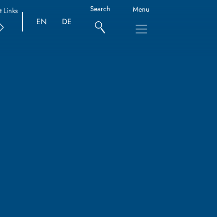
Search
Menu
t Links
EN
DE