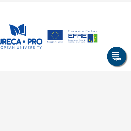
Research & Study
Study Program
OPAL
University Portal