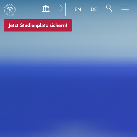
Bild
EN
DE
Jetzt Studienplatz sichern!