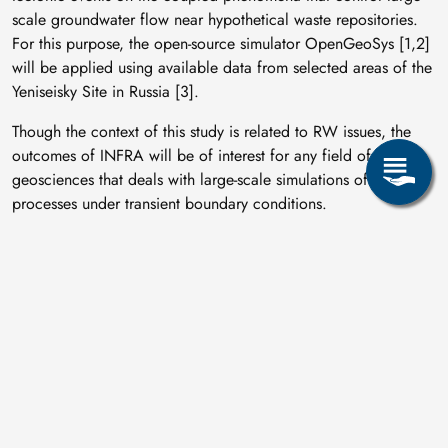
scale groundwater flow near hypothetical waste repositories.
For this purpose, the open-source simulator OpenGeoSys [1,2]
will be applied using available data from selected areas of the
Yeniseisky Site in Russia [3].
Though the context of this study is related to RW issues, the
outcomes of INFRA will be of interest for any field of
geosciences that deals with large-scale simulations of coupled
processes under transient boundary conditions.
[1] Kolditz, O., Bauer, S., Bilke, L., Böttcher, N., Delfs, J. O.,
Fischer, T., … Zehner, B. (2012). OpenGeoSys: an open-
source initiative for numerical simulation of thermo-hydro-
mechanical/chemical (THM/C) processes in porous media.
Environmental Earth Sciences, 67(2), 589–599.
https://doi.org/10.1007/s12665-012-1546-x
[2] Bilke, L., Flemisch, B., Kalbacher, T., Kolditz, O., Helmig,
R., & Nagel, T. (2019). Development of Open-Source Porous