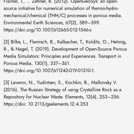
Fischer, T., … Zehner, B. (2012). OpenGeoSys: an open-
source initiative for numerical simulation of thermo-hydro-
mechanical/chemical (THM/C) processes in porous media.
Environmental Earth Sciences, 67(2), 589–599.
https://doi.org/10.1007/s12665-012-1546-x
[2] Bilke, L., Flemisch, B., Kalbacher, T., Kolditz, O., Helmig,
R., & Nagel, T. (2019). Development of Open-Source Porous
Media Simulators: Principles and Experiences. Transport in
Porous Media, 130(1), 337–361.
https://doi.org/10.1007/s11242-019-01310-1.
[3] Laverov, N., Yudintsev, S., Kochkin, B., Malkovsky V.
(2016). The Russian Strategy of using Crystalline Rock as a
Repository for Nuclear Waste. Elements, 12(4), 253–256.
https://doi: 10.2113/gselements.12.4.253