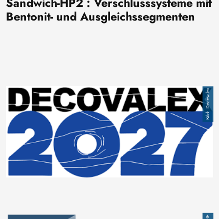
Sandwich-HP2 : Verschlusssysteme mit
Bentonit- und Ausgleichssegmenten
Bild
Decovalex
Bild
BGE