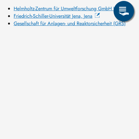
Helmholtz-Zentrum für Umweltforschung GmbH UFZ
Friedrich-Schiller-Universität Jena, Jena
Gesellschaft für Anlagen- und Reaktorsicherheit (GRS)
gGmbH, Köln
Karlsruher Institut für Technologie (KIT), Karlsruhe
Technische Universität Clausthal, Clausthal-Zellerfeld
CNNC Beijing Research Institute of Uranium Geology
(BRIUG)
Tongji University in Shanghai (TONGJI)
TU Bergakademie Freiberg (TUBAF)
Bild