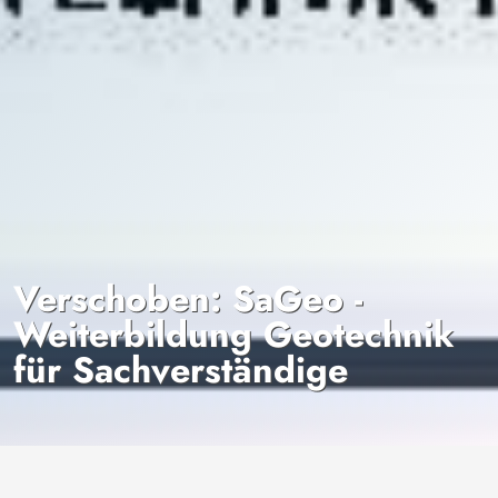
Verschoben: SaGeo -
Weiterbildung Geotechnik
für Sachverständige