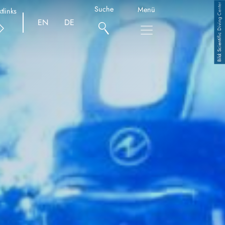
Scientific Diving Center
Suche
Menü
tlinks
EN
DE
Copyright