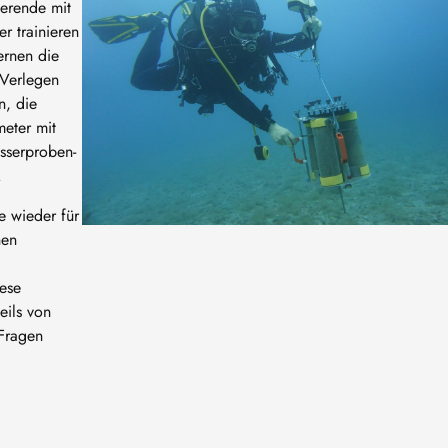
ierende mit
r trainieren
ernen die
 Verlegen
n, die
eter mit
sserproben-
.
e wieder für
nen
iese
eils von
 Fragen