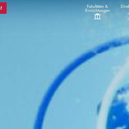
Fakultäten &
Direk
!
Einrichtungen