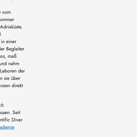
se vom
 Sommer
Adriaküste.
4
in einer
er Begleiter
tos, maß
 und nahm
 Laboren der
n sie über
nzen direkt
ch
ssen. Seit
tific Diver
kademie