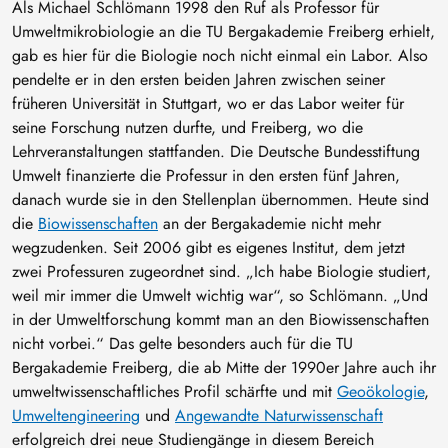
Als Michael Schlömann 1998 den Ruf als Professor für
Umweltmikrobiologie an die TU Bergakademie Freiberg erhielt,
gab es hier für die Biologie noch nicht einmal ein Labor. Also
pendelte er in den ersten beiden Jahren zwischen seiner
früheren Universität in Stuttgart, wo er das Labor weiter für
seine Forschung nutzen durfte, und Freiberg, wo die
Lehrveranstaltungen stattfanden. Die Deutsche Bundesstiftung
Umwelt finanzierte die Professur in den ersten fünf Jahren,
danach wurde sie in den Stellenplan übernommen. Heute sind
die
Biowissenschaften
an der Bergakademie nicht mehr
wegzudenken. Seit 2006 gibt es eigenes Institut, dem jetzt
zwei Professuren zugeordnet sind. „Ich habe Biologie studiert,
weil mir immer die Umwelt wichtig war“, so Schlömann. „Und
in der Umweltforschung kommt man an den Biowissenschaften
nicht vorbei.“ Das gelte besonders auch für die TU
Bergakademie Freiberg, die ab Mitte der 1990er Jahre auch ihr
umweltwissenschaftliches Profil schärfte und mit
Geoökologie
,
Umweltengineering
und
Angewandte Naturwissenschaft
erfolgreich drei neue Studiengänge in diesem Bereich