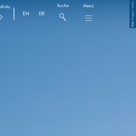
Crispin-I. Mokry
Suche
Menü
tlinks
EN
DE
Copyright