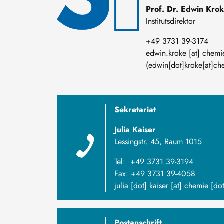
Prof. Dr. Edwin Kro
Institutsdirektor
+49 3731 39-3174
edwin
.
kroke
[at]
chemi
(edwin[dot]kroke[at]che
Sekretariat
Julia Kaiser
Lessingstr. 45, Raum 1015
Tel: +49 3731 39-3194
Fax: +49 3731 39-4058
julia
[dot]
kaiser
[at]
chemie
[do
Postanschrift