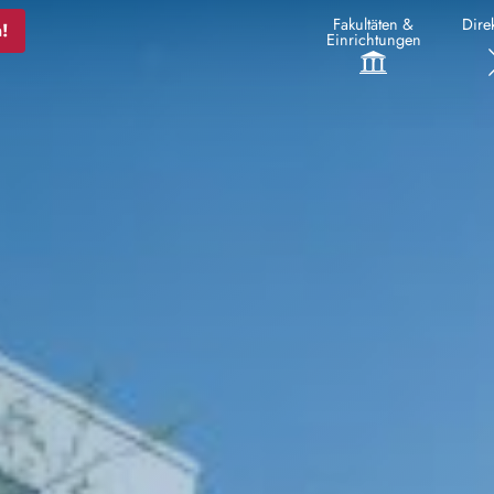
Fakultäten &
Direk
!
Einrichtungen