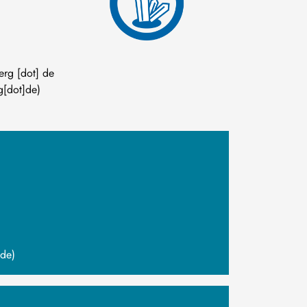
berg
[dot]
de
rg[dot]de)
]de)