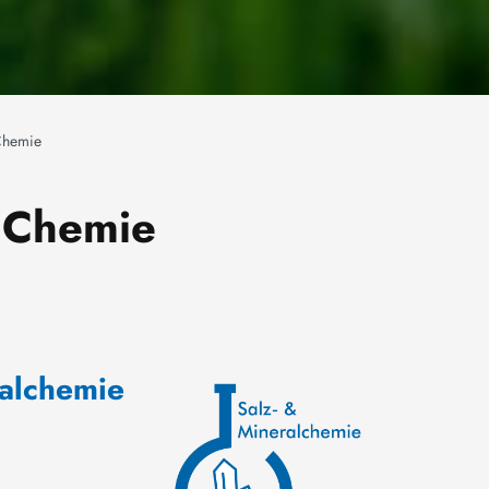
 Chemie
e Chemie
ralchemie
Bild