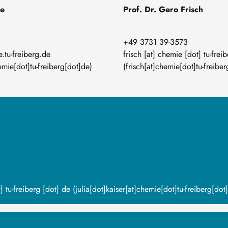
ke
Prof. Dr. Gero Frisch
+49 3731 39-3573
e
.
tu-freiberg
.
de
frisch
[at]
chemie
[dot]
tu-frei
mie[dot]tu-freiberg[dot]de)
(frisch[at]chemie[dot]tu-freibe
t]
tu-freiberg
[dot]
de
(julia[dot]kaiser[at]chemie[dot]tu-freiberg[dot