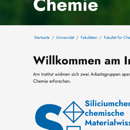
Chemie
Startseite
Universität
Fakultäten
Fakultät für C
Willkommen am In
Am Institut widmen sich zwei Arbeitsgruppen sp
Chemie erforschen.
Siliciumche
Bild
chemische
Materialwis