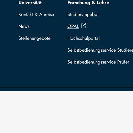
Top navigation
Universität
Forschung & Lehre
Kontakt & Anreise
Studienangebot
News
OPAL
Stellenangebote
Hochschulportal
Selbstbedienungsservice Studier
Selbstbedienungsservice Prüfer
Die TU Bergakademie Freiberg wird auf
An
Grundlage des vom Sächsischen Landtag
Säc
beschlossenen Haushalts aus Steuermitteln
Bez
mitfinanziert.
For