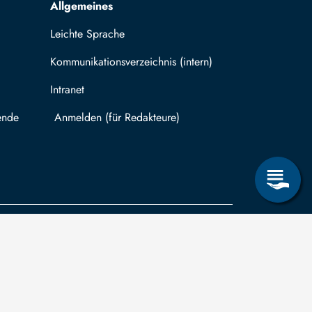
Allgemeines
Leichte Sprache
Kommunikationsverzeichnis (intern)
Intranet
ende
Mit TUBAF Login anmelden
träge zum Informationsanspruch nach dem
hsischen Transparenzgesetz
können Sie in
ug auf Drittmittelfinanzierung für abgeschlossene
schungsprojekte einreichen.