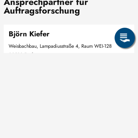
Ansprechpartner für
Auftragsforschung
Björn Kiefer
Weisbachbau, Lampadiusstraße 4, Raum WEI-128
09599 Freiberg
Bjoern.Kiefer@imfd.tu-freiberg.de
+49 3731 39-2075
Ansprechpartner für
Dienstleistungen
Martin Abendroth
Weisbachbau, Lampadiusstraße 4, Raum WEI-112a