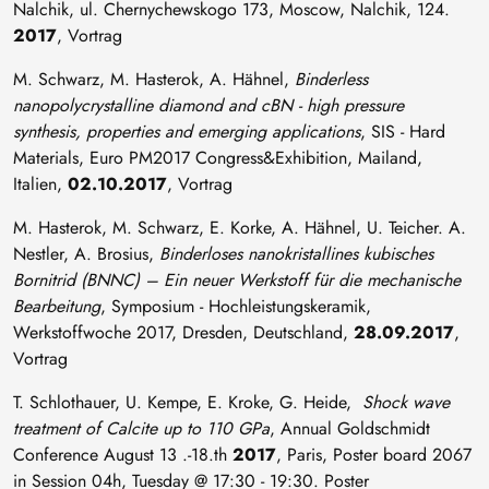
Nalchik, ul. Chernychewskogo 173, Moscow, Nalchik, 124.
2017
, Vortrag
M. Schwarz, M. Hasterok, A. Hähnel,
Binderless
nanopolycrystalline diamond and cBN - high pressure
synthesis, properties and emerging applications
, SIS - Hard
Materials, Euro PM2017 Congress&Exhibition, Mailand,
Italien,
02.10.2017
, Vortrag
M. Hasterok, M. Schwarz, E. Korke, A. Hähnel, U. Teicher. A.
Nestler, A. Brosius,
Binderloses nanokristallines kubisches
Bornitrid (BNNC) – Ein neuer Werkstoff für die mechanische
Bearbeitung
, Symposium - Hochleistungskeramik,
Werkstoffwoche 2017, Dresden, Deutschland,
28.09.2017
,
Vortrag
T. Schlothauer, U. Kempe, E. Kroke, G. Heide,
Shock wave
treatment of Calcite up to 110 GPa
, Annual Goldschmidt
Conference August 13 .-18.th
2017
, Paris, Poster board 2067
in Session 04h, Tuesday @ 17:30 - 19:30. Poster