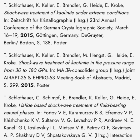
T. Schlothauer, K. Keller, E. Brendler, G. Heide, E. Kroke,
Shock-wave treatment of kaolinite under extreme conditions.
In: Zeitschrift für Kristallographie (Hrsg.) 23rd Annual
Conference of the German Crystallographic Society, March
16–19,
2015
, Göttingen, Germany. DeGruyter,
Berlin/ Boston, S. 138. Poster
T. Schlothauer, K. Keller, E. Brendler, M. Hengst, G. Heide, E.
Kroke,
Shock-wave treatment of kaolinite in the pressure range
from 30 to 180 GPa
. In: MALTA-consolider group (Hrsg.) Joint
AIRAPT-25 & EHPRG-53 Meeting-Book of Abstracts, Madrid,
S. 299.
2015
, Poster
T. Schlothauer, C. Schimpf, E. Brendler, K. Keller, G. Heide, E.
Kroke,
Halide based shock-wave treatment of fluid-bearing
natural phases
. In: Fortov V E, Karamurzov B S, Efremov V P,
Khishchenko K V, Sultanov V. G. Levashov P R, Andreev N. E.
Kanel' G I, Iosilevskiy I L, Mintsev V B, Petrov O F, Savintsev
A. P. Shakhray D V, Shpatakovskaya G. V. (Hrsg.) Interaction