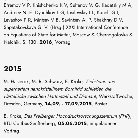
Efremov V P, Khishchenko K V, Sultanov V. G. Kadatskiy M A,
Andreev N .E. Dyachkov L G, Iosilevskiy I L, Kanel' G I,
Levashov P R, Mintsev V B, Savintsev A. P. Shakhray D V,
Shpatakovskaya G. V. (Hrsg.) XXXI International Conference
on Equations of State for Matter, Moscow & Chernogolovka &
Nalchik, S. 130.
2016
, Vortrag
2015
M. Hasterok, M. R. Schwarz, E. Kroke,
Ziehsteine aus
superhartem nanokristallinem Bornitrid schließen die
Härtelücke zwischen Hartmetall und Diamant
, Werkstoffwoche,
Dresden, Germany,
14.09. - 17.09.2015
, Poster
E. Kroke,
Das Freiberger Hochdruckforschungszentrum (FHP)
,
BTU Cottbus-Senftenberg,
05.06.2015
, eingeladener
Vortrag.