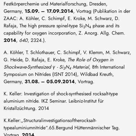
Festkörperchemie und Materialforschung, Dresden,
Germany,
15.09. – 17.09.2014
, Vortrag (Publikation in der
ZAAC: A. Köhler, C. Schimpf, E. Kroke, M. Schwarz, D.
Rafaja, The high pressure spinel-type Si
N
phase and its
3
4
capability for oxygen incorporation, Z. Anorg. Allg. Chem.
2014
,
640
, 2324.).
A. Köhler, T. Schlothauer, C. Schimpf, V. Klemm, M. Schwarz,
G. Heide, D. Rafaja, E. Kroke,
The Role of Oxygen in
Shockwave-Synthesized γ - Si
N
Material
, 8th International
3
4
Symposium on Nitrides (ISNT 2014), Wildbad Kreuth,
Germany,
31.08. – 05.09.2014
, Vortrag.
K. Keller: Investigation of shock-synthesised rocksalt-type
aluminium nitride. IKZ Seminar. Leibniz-Institut für
Kristallzüchtung. 2014
K.Keller:„Structuralinvestigationsoftherocksalt-
typealuminiumnitride“.65.Bergund Hüttenmännischer Tag.
Vortrag.
2014