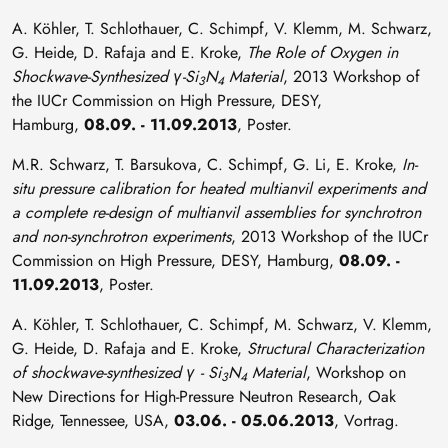
A. Köhler, T. Schlothauer, C. Schimpf, V. Klemm, M. Schwarz,
G. Heide, D. Rafaja and E. Kroke,
The Role of Oxygen in
Shockwave-Synthesized γ-Si
N
Material
, 2013 Workshop of
3
4
the IUCr Commission on High Pressure, DESY,
Hamburg,
08.09. - 11.09.2013
, Poster.
M.R. Schwarz, T. Barsukova, C. Schimpf, G. Li, E. Kroke,
In-
situ pressure calibration for heated multianvil experiments and
a complete re-design of multianvil assemblies for synchrotron
and non-synchrotron experiments
, 2013 Workshop of the IUCr
Commission on High Pressure, DESY, Hamburg,
08.09. -
11.09.2013
, Poster.
A. Köhler, T. Schlothauer, C. Schimpf, M. Schwarz, V. Klemm,
G. Heide, D. Rafaja and E. Kroke,
Structural Characterization
of shockwave-synthesized γ - Si
N
Material
, Workshop on
3
4
New Directions for High-Pressure Neutron Research, Oak
Ridge, Tennessee, USA,
03.06. - 05.06.2013
, Vortrag.