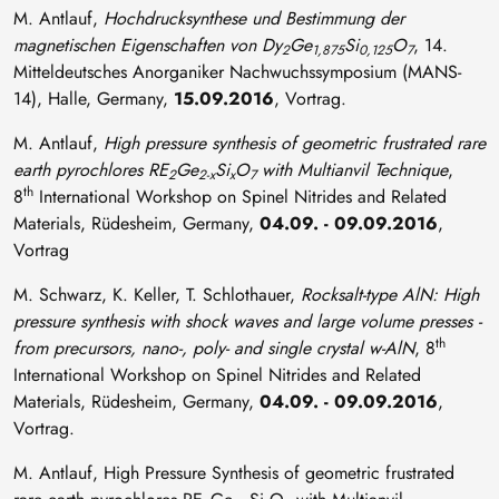
M. Antlauf,
Hochdrucksynthese und Bestimmung der
magnetischen Eigenschaften von Dy
Ge
Si
O
, 14.
2
1,875
0,125
7
Mitteldeutsches Anorganiker Nachwuchssymposium (MANS-
14), Halle, Germany,
15.09.2016
, Vortrag.
M. Antlauf,
High pressure synthesis of geometric frustrated rare
earth pyrochlores RE
Ge
Si
O
with Multianvil Technique
,
2
2-x
x
7
th
8
International Workshop on Spinel Nitrides and Related
Materials, Rüdesheim, Germany,
04.09. - 09.09.2016
,
Vortrag
M. Schwarz, K. Keller, T. Schlothauer,
Rocksalt-type AlN: High
pressure synthesis with shock waves and large volume presses -
th
from precursors, nano-, poly- and single crystal w-AlN
, 8
International Workshop on Spinel Nitrides and Related
Materials, Rüdesheim, Germany,
04.09. - 09.09.2016
,
Vortrag.
M. Antlauf, High Pressure Synthesis of geometric frustrated