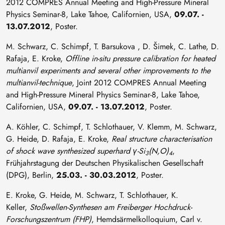
2012 COMPRES Annual Meeting and High-Pressure Mineral
Physics Seminar-8, Lake Tahoe, Californien, USA,
09.07. -
13.07.2012
, Poster.
M. Schwarz, C. Schimpf, T. Barsukova , D. Šimek, C. Lathe, D.
Rafaja, E. Kroke,
Offline in-situ pressure calibration for heated
multianvil experiments and several other improvements to the
multianvil-technique
, Joint 2012 COMPRES Annual Meeting
and High-Pressure Mineral Physics Seminar-8, Lake Tahoe,
Californien, USA,
09.07. - 13.07.2012
, Poster.
A. Köhler, C. Schimpf, T. Schlothauer, V. Klemm, M. Schwarz,
G. Heide, D. Rafaja, E. Kroke,
Real structure characterisation
of shock wave synthesized superhard γ-Si
(N,O)
,
3
4
Frühjahrstagung der Deutschen Physikalischen Gesellschaft
(DPG), Berlin,
25.03. - 30.03.2012
, Poster.
E. Kroke, G. Heide, M. Schwarz, T. Schlothauer, K.
Keller,
Stoßwellen-Synthesen am Freiberger Hochdruck-
Forschungszentrum (FHP)
, Hemdsärmelkolloquium, Carl v.