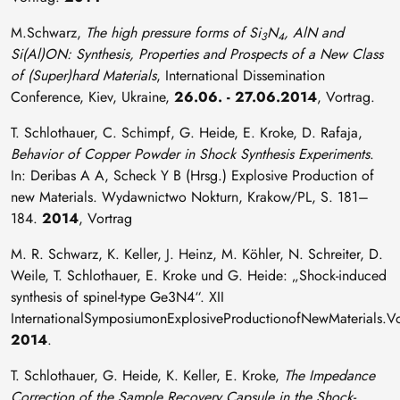
M.Schwarz,
The high pressure forms of Si
N
, AlN and
3
4
Si(Al)ON: Synthesis, Properties and Prospects of a New Class
of (Super)hard Materials
, International Dissemination
Conference, Kiev, Ukraine,
26.06. - 27.06.2014
, Vortrag.
T. Schlothauer, C. Schimpf, G. Heide, E. Kroke, D. Rafaja,
Behavior of Copper Powder in Shock Synthesis Experiments
.
In: Deribas A A, Scheck Y B (Hrsg.) Explosive Production of
new Materials. Wydawnictwo Nokturn, Krakow/PL, S. 181–
184.
2014
, Vortrag
M. R. Schwarz, K. Keller, J. Heinz, M. Köhler, N. Schreiter, D.
Weile, T. Schlothauer, E. Kroke und G. Heide: „Shock-induced
synthesis of spinel-type Ge3N4“. XII
InternationalSymposiumonExplosiveProductionofNewMaterials.Vo
2014
.
T. Schlothauer, G. Heide, K. Keller, E. Kroke,
The Impedance
Correction of the Sample Recovery Capsule in the Shock-