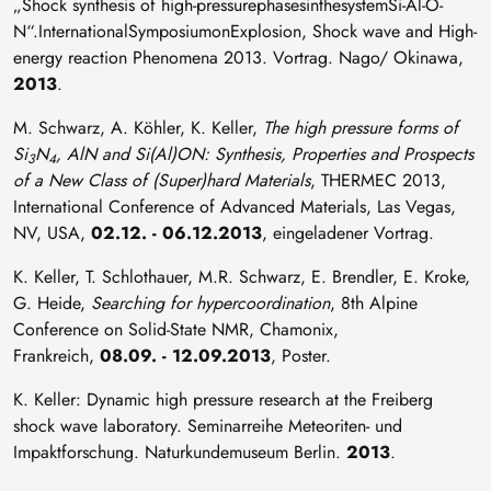
„Shock synthesis of high-pressurephasesinthesystemSi-Al-O-
N“.InternationalSymposiumonExplosion, Shock wave and High-
energy reaction Phenomena 2013. Vortrag. Nago/ Okinawa,
2013
.
M. Schwarz, A. Köhler, K. Keller,
The high pressure forms of
Si
N
, AlN and Si(Al)ON: Synthesis, Properties and Prospects
3
4
of a New Class of (Super)hard Materials
, THERMEC 2013,
International Conference of Advanced Materials, Las Vegas,
NV, USA,
02.12. - 06.12.2013
, eingeladener Vortrag.
K. Keller, T. Schlothauer, M.R. Schwarz, E. Brendler, E. Kroke,
G. Heide,
Searching for hypercoordination
, 8th Alpine
Conference on Solid-State NMR, Chamonix,
Frankreich,
08.09. - 12.09.2013
, Poster.
K. Keller: Dynamic high pressure research at the Freiberg
shock wave laboratory. Seminarreihe Meteoriten- und
Impaktforschung. Naturkundemuseum Berlin.
2013
.