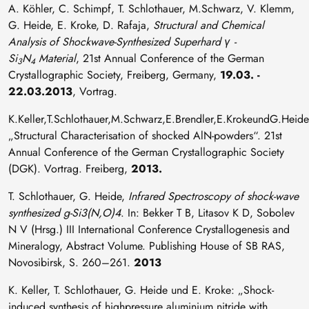
A. Köhler, C. Schimpf, T. Schlothauer, M.Schwarz, V. Klemm,
G. Heide, E. Kroke, D. Rafaja,
Structural and Chemical
Analysis of Shockwave-Synthesized Superhard γ -
Si
N
Material
, 21st Annual Conference of the German
3
4
Crystallographic Society, Freiberg, Germany,
19.03. -
22.03.2013
, Vortrag.
K.Keller,T.Schlothauer,M.Schwarz,E.Brendler,E.KrokeundG.Heide
„Structural Characterisation of shocked AlN-powders“. 21st
Annual Conference of the German Crystallographic Society
(DGK). Vortrag. Freiberg,
2013.
T. Schlothauer, G. Heide,
Infrared Spectroscopy of shock-wave
synthesized g-Si3(N,O)4
. In: Bekker T B, Litasov K D, Sobolev
N V (Hrsg.) III International Conference Crystallogenesis and
Mineralogy, Abstract Volume. Publishing House of SB RAS,
Novosibirsk, S. 260–261.
2013
K. Keller, T. Schlothauer, G. Heide und E. Kroke: „Shock-
induced synthesis of highpressure aluminium nitride with