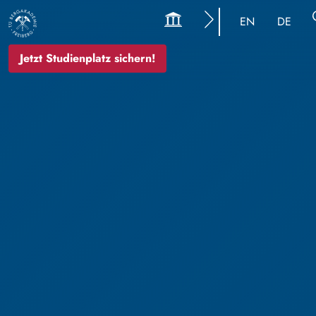
EN
DE
Jetzt Studienplatz sichern!