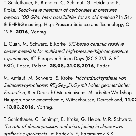
T. Schlothauer, E. Brendler, C. Schimpf, G. Heide and E.
Kroke,
Shock-wave treatment of carbonates at pressures
beyond 100 GPa: New possibilities for an old method?
In 54.-
th EHPRG-meeting. High Pressure Science and Technology, O
19.8.
2016
, Vortrag
L. Guan, M. Schwarz, E.Korke,
SiC-based ceramic resistive
heater materials for multi-anvil high-pressure/high-temperature
th
th
experiments
, 8
European Silicon Days (ISOS XVII & 8
ESD), Posen, Poland,
28.08.-31.08.2016,
Poster
M. Antlauf, M. Schwarz, E. Kroke,
Höchstdrucksynthese von
Seltenerd-pyrochloren RE
Ge
Si
O
mit hoher geometrischer
2
2-x
x
7
Frustration
, 8ter Deutsch-Österreichischer Mitarbeiter-Workshop
Hauptgruppenelementchemie, Witzenhausen, Deutschland,
11.0
- 13.03.2016
, Vortrag.
T. Schlothauer, C. Schimpf, E. Kroke, G. Heide, M.R. Schwarz,
The role of decompression and micro-jetting in shock-wave
synthesis experiments
. In: Fortov V E, Karamurzov B S,