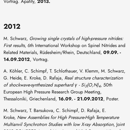
Vortrag. Apatity,
2013.
2012
M. Schwarz,
Growing single crystals of high-pressure nitrides:
First results
, 6th International Workshop on Spinel Nitrides and
Related Materials, Rüdesheim/Rhein, Deutschland,
09.09. -
14.09.2012
, Vortrag.
A. Köhler, C. Schimpf, T. Schlothauer, V. Klemm, M. Schwarz,
G. Heide, E. Kroke, D. Rafaja,
Real structure characterization
of shockwave-synthesized superhard γ - Si
(O,N)
, 50th
3
4
European High Pressure Research Group Meeting,
Thessaloniki, Griechenland,
16.09. - 21.09.2012
, Poster.
M. Schwarz, T. Barsukova, C. Schimpf, D. Rafaja, E.
Kroke,
New Assemblies for High Pressure-High Temperature
Multianvil Synchrotron Studies with low X-ray Absorption
, Joint