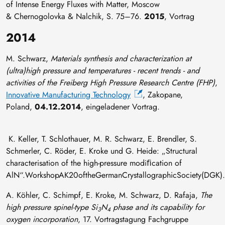
of Intense Energy Fluxes with Matter, Moscow
& Chernogolovka & Nalchik, S. 75–76.
2015
, Vortrag
2014
M. Schwarz,
Materials synthesis and characterization at
(ultra)high pressure and temperatures - recent trends - and
activities of the Freiberg High Pressure Research Centre (FHP)
,
Innovative Manufacturing Technology
, Zakopane,
Poland,
04.12.2014
, eingeladener Vortrag.
K. Keller, T. Schlothauer, M. R. Schwarz, E. Brendler, S.
Schmerler, C. Röder, E. Kroke und G. Heide: „Structural
characterisation of the high-pressure modiﬁcation of
AlN“.WorkshopAK20oftheGermanCrystallographicSociety(DGK).
A. Köhler, C. Schimpf, E. Kroke, M. Schwarz, D. Rafaja,
The
high pressure spinel-type Si
N
phase and its capability for
3
4
oxygen incorporation
, 17. Vortragstagung Fachgruppe