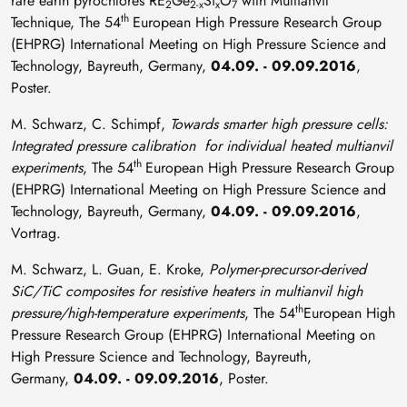
rare earth pyrochlores RE
Ge
Si
O
with Multianvil
2
2-x
x
7
th
Technique, The 54
European High Pressure Research Group
(EHPRG) International Meeting on High Pressure Science and
Technology, Bayreuth, Germany,
04.09. - 09.09.2016
,
Poster.
M. Schwarz, C. Schimpf,
Towards smarter high pressure cells:
Integrated pressure calibration for individual heated multianvil
th
experiments
, The 54
European High Pressure Research Group
(EHPRG) International Meeting on High Pressure Science and
Technology, Bayreuth, Germany,
04.09. - 09.09.2016
,
Vortrag.
M. Schwarz, L. Guan, E. Kroke,
Polymer-precursor-derived
SiC/TiC composites for resistive heaters in multianvil high
th
pressure/high-temperature experiments
, The 54
European High
Pressure Research Group (EHPRG) International Meeting on
High Pressure Science and Technology, Bayreuth,
Germany,
04.09. - 09.09.2016
, Poster.