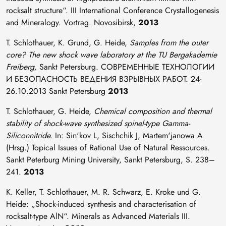
rocksalt structure“. III International Conference Crystallogenesis
and Mineralogy. Vortrag. Novosibirsk,
2013
T. Schlothauer, K. Grund, G. Heide,
Samples from the outer
core? The new shock wave laboratory at the TU Bergakademie
Freiberg,
Sankt Petersburg. СОВРЕМЕННЫЕ ТЕХНОЛОГИИ
И БЕЗОПАСНОСТЬ ВЕДЕНИЯ ВЗРЫВНЫХ РАБОТ. 24-
26.10.2013 Sankt Petersburg
2013
T. Schlothauer, G. Heide,
Chemical composition and thermal
stability of shock-wave synthesized spinel-type Gamma-
Siliconnitride.
In: Sin'kov L, Sischchik J, Martem'janowa A
(Hrsg.) Topical Issues of Rational Use of Natural Ressources.
Sankt Peterburg Mining University, Sankt Petersburg, S. 238–
241.
2013
K. Keller, T. Schlothauer, M. R. Schwarz, E. Kroke und G.
Heide: „Shock-induced synthesis and characterisation of
rocksalt-type AlN“. Minerals as Advanced Materials III.