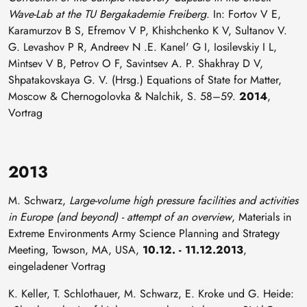
Wave-Lab at the TU Bergakademie Freiberg
. In: Fortov V E,
Karamurzov B S, Efremov V P, Khishchenko K V, Sultanov V.
G. Levashov P R, Andreev N .E. Kanel' G I, Iosilevskiy I L,
Mintsev V B, Petrov O F, Savintsev A. P. Shakhray D V,
Shpatakovskaya G. V. (Hrsg.) Equations of State for Matter,
Moscow & Chernogolovka & Nalchik, S. 58–59.
2014
,
Vortrag
2013
M. Schwarz,
Large-volume high pressure facilities and activities
in Europe (and beyond) - attempt of an overview
, Materials in
Extreme Environments Army Science Planning and Strategy
Meeting, Towson, MA, USA,
10.12. - 11.12.2013
,
eingeladener Vortrag
K. Keller, T. Schlothauer, M. Schwarz, E. Kroke und G. Heide: