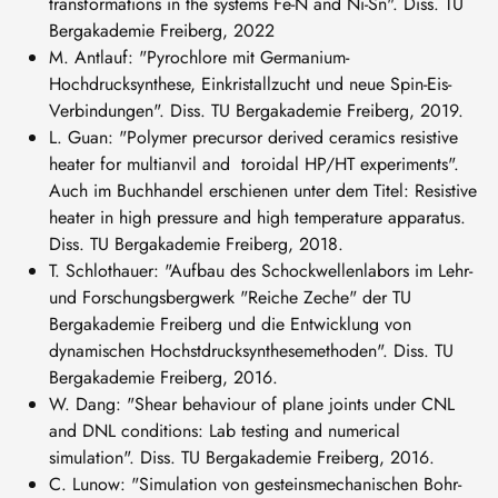
transformations in the systems Fe-N and Ni-Sn". Diss. TU
Bergakademie Freiberg, 2022
M. Antlauf: "Pyrochlore mit Germanium-
Hochdrucksynthese, Einkristallzucht und neue Spin-Eis-
Verbindungen". Diss. TU Bergakademie Freiberg, 2019.
L. Guan: "Polymer precursor derived ceramics resistive
heater for multianvil and toroidal HP/HT experiments".
Auch im Buchhandel erschienen unter dem Titel: Resistive
heater in high pressure and high temperature apparatus.
Diss. TU Bergakademie Freiberg, 2018.
T. Schlothauer: "Aufbau des Schockwellenlabors im Lehr-
und Forschungsbergwerk "Reiche Zeche" der TU
Bergakademie Freiberg und die Entwicklung von
dynamischen Hochstdrucksynthesemethoden". Diss. TU
Bergakademie Freiberg, 2016.
W. Dang: "Shear behaviour of plane joints under CNL
and DNL conditions: Lab testing and numerical
simulation". Diss. TU Bergakademie Freiberg, 2016.
C. Lunow: "Simulation von gesteinsmechanischen Bohr-