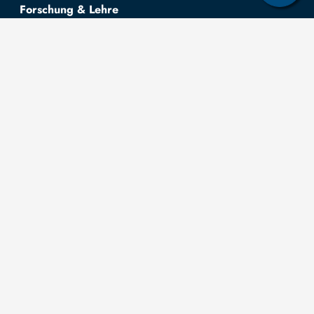
Forschung & Lehre
Studienangebot
OPAL
Hochschulportal
Selbstbedienungsservice Studierende
Selbstbedienungsservice Prüfer
Allgemeines
Leichte Sprache
Kommunikationsverzeichnis (intern)
Intranet
Mit TUBAF Login anmelden