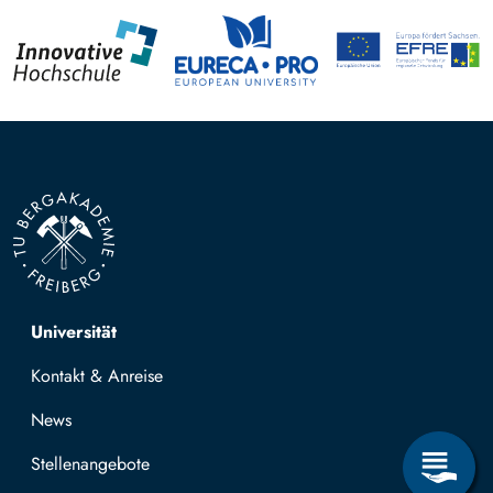
Top navigation
Universität
Kontakt & Anreise
News
Stellenangebote