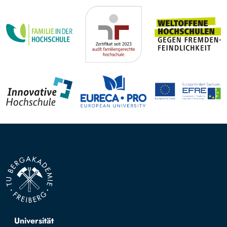
Top navigation
Universität