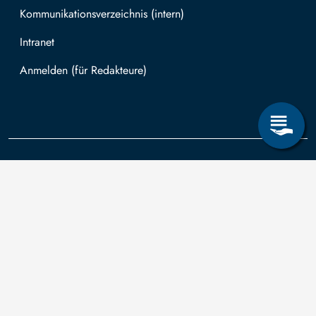
Kommunikationsverzeichnis (intern)
Intranet
Mit TUBAF Login anmelden
Kontakt
Die TU
Anträge zum
Informationsanspruch
Technische
nach dem
Universität
Sächsischen
Bergakademie
Bergakademie
Transparenzgesetz
Freiberg wird
Freiberg
können Sie in Bezug
auf Grundlage
auf
des vom
Akademiestraße
Drittmittelfinanzierung