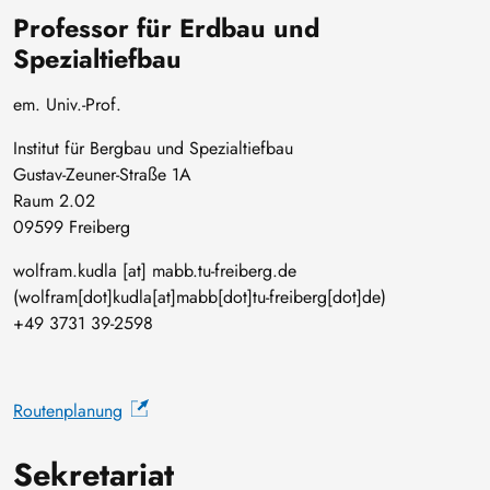
Professor für Erdbau und
Spezialtiefbau
em. Univ.-Prof.
Institut für Bergbau und Spezialtiefbau
Gustav-Zeuner-Straße 1A
Raum 2.02
09599 Freiberg
wolfram
.
kudla
[at]
mabb
.
tu-freiberg
.
de
(wolfram[dot]kudla[at]mabb[dot]tu-freiberg[dot]de)
+49 3731 39-2598
Routenplanung
Sekretariat