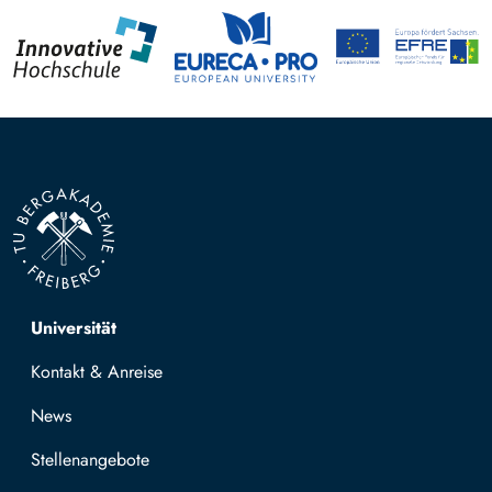
Top navigation
Universität
Kontakt & Anreise
News
Stellenangebote