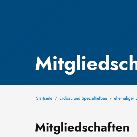
Mitgliedsc
Startseite
Erdbau und Spezialtiefbau
ehemaliger L
Mitgliedschaften