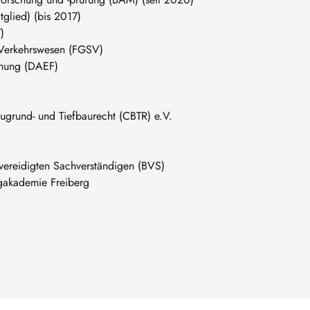
glied) (bis 2017)
)
d Verkehrswesen (FGSV)
chung (DAEF)
augrund- und Tiefbaurecht (CBTR) e.V.
 vereidigten Sachverständigen (BVS)
gakademie Freiberg