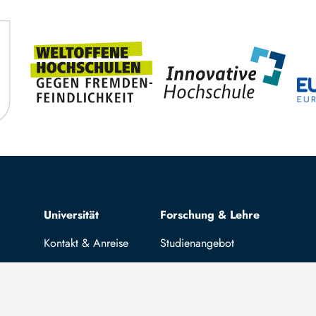
Top navigation
Universität
Forschung & Lehre
Kontakt & Anreise
Studienangebot
News
OPAL
Stellenangebote
Hochschulportal