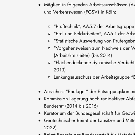
Mitglied in folgenden Arbeitsausschüssen (AA
und Verkehrswesen (FGSV) in Köln:
"Prüftechnik", AA5.7 der Arbeitsgruppe
"Erd- und Feldarbeiten", AA5.1 der Ar
"Statistische Auswertung von Prüfergebn
"Vorgehensweisen zum Nachweis der Ver
(Arbeitskreisleiter) (bis 2014)
"Flächendeckende dynamische Verdichtu
2013)
Lenkungsausschuss der Arbeitsgruppe "
Ausschuss "Endlager" der Entsorgungskommi
Kommission Lagerung hoch radioaktiver Abfa
Bundesrat (2014 bis 2016)
Kuratorium der Bundesgesellschaft für Geow
Geotechnischer Beirat der Lausitzer und Mit
2022)
Beirat Energie der Bundesanstalt für Materia