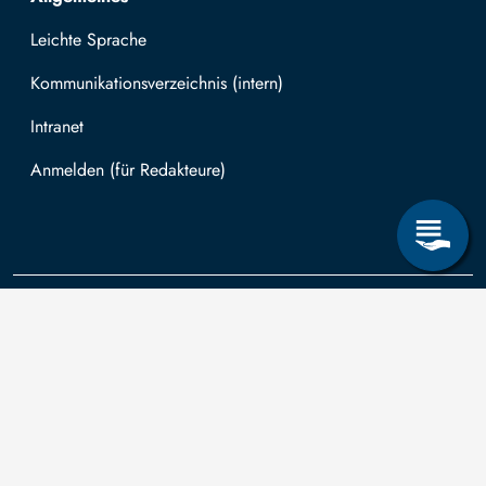
Leichte Sprache
Kommunikationsverzeichnis (intern)
Intranet
Mit TUBAF Login anmelden
Kontakt
Die TU
Anträge zum
Informationsanspruch
Technische
nach dem
Universität
Sächsischen
Bergakademie
Bergakademie
Transparenzgesetz
Freiberg wird
Freiberg