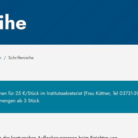
ihe
n
Schriftenreihe
en für 25 €/Stück im Institutssekretariat (Frau Küttner, Tel 03731-3
mengen ab 3 Stück.
 der konturnahen Auflockerungszone beim Errichten von