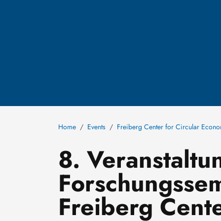
Home
Events
Freiberg Center for Circular Econ
8. Veranstalt
Forschungssemi
Freiberg Cente