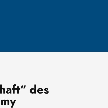
haft“ des
omy