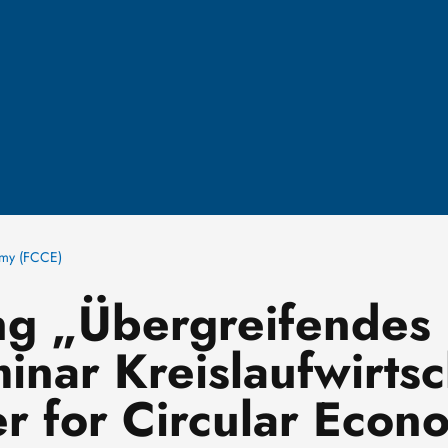
omy (FCCE)
ung „Übergreifendes
nar Kreislaufwirtsc
r for Circular Econ