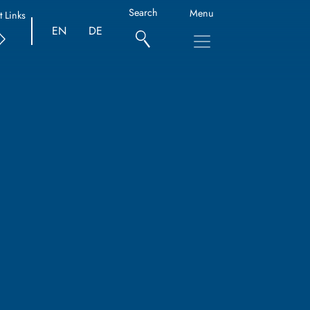
Search
Menu
t Links
EN
DE