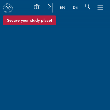
EN
DE
Secure your study place!