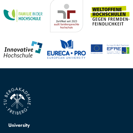
Top navigation
University