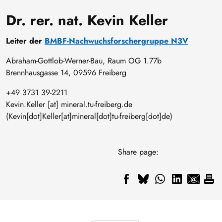
Dr. rer. nat. Kevin Keller
Leiter der
BMBF-Nachwuchsforschergruppe N3V
Abraham-Gottlob-Werner-Bau, Raum OG 1.77b
Brennhausgasse 14, 09596 Freiberg
+49 3731 39-2211
Kevin
.
Keller
[at]
mineral
.
tu-freiberg
.
de
(Kevin[dot]Keller[at]mineral[dot]tu-freiberg[dot]de)
Share page: