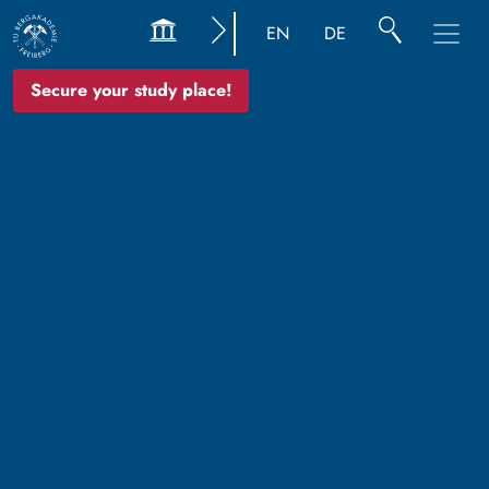
EN
DE
Secure your study place!