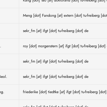
.
Kang
[dot]
Tao
[at]
doktorand
[dot]
tu-freiberg
[dot]
.
Meng
[dot]
Fandong
[at]
extern
[dot]
tu-freiberg
[do
.
sekr_fm
[at]
ifgt
[dot]
tu-freiberg
[dot]
de
.
roy
[dot]
morgenstern
[at]
ifgt
[dot]
tu-freiberg
[dot]
.
sekr_fm
[at]
ifgt
[dot]
tu-freiberg
[dot]
de
Geol.
sekr_fm
[at]
ifgt
[dot]
tu-freiberg
[dot]
de
ng.
friederike
[dot]
tiedtke
[at]
ifgt
[dot]
tu-freiberg
[dot