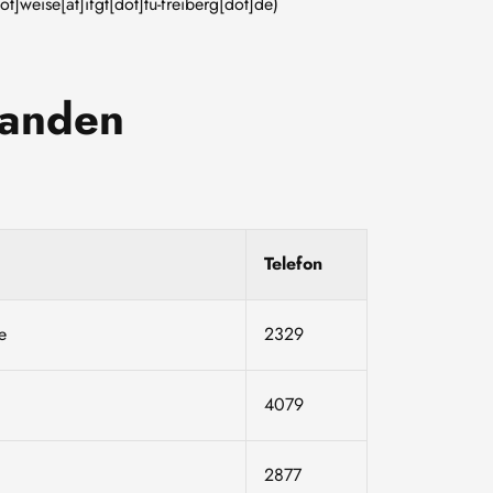
dot]weise[at]ifgt[dot]tu-freiberg[dot]de)
randen
Telefon
e
2329
4079
2877