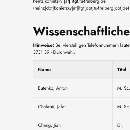
heinz
.
konietzky
[at]
ifgt
.
tu-freiberg
.
de
(heinz[dot]konietzky[at]ifgt[dot]tu-freiberg[dot]de)
Wissenschaftlich
Hinweise:
Bei vierstelligen Telefonnummern laute
3731 39 - Durchwahl.
Name
Titel
Butenko, Anton
M. Sc
Chalabii, Jafar
M. Sc
Chang, Jian
Dr.