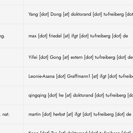
.
Yang
[dot]
Dong
[at]
doktorand
[dot]
tu-freiberg
[do
ng.
max
[dot]
friedel
[at]
ifgt
[dot]
tu-freiberg
[dot]
de
Yifei
[dot]
Gong
[at]
extern
[dot]
tu-freiberg
[dot]
de
.
Leonie-Asana
[dot]
Graffmann1
[at]
ifgt
[dot]
tu-frei
.
qingqing
[dot]
he
[at]
doktorand
[dot]
tu-freiberg
[d
. nat.
martin
[dot]
herbst
[at]
ifgt
[dot]
tu-freiberg
[dot]
de