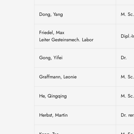
Dong, Yang
M. Sc
Friedel, Max
Dipl.-I
Leiter Gesteinsmech. Labor
Gong, Yifei
Dr.
Graffmann, Leonie
M. Sc
He, Qingqing
M. Sc
Herbst, Martin
Dr. rer