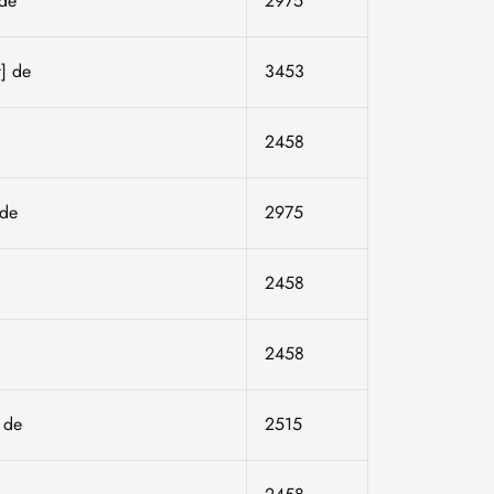
de
2975
t]
de
3453
2458
de
2975
2458
2458
]
de
2515