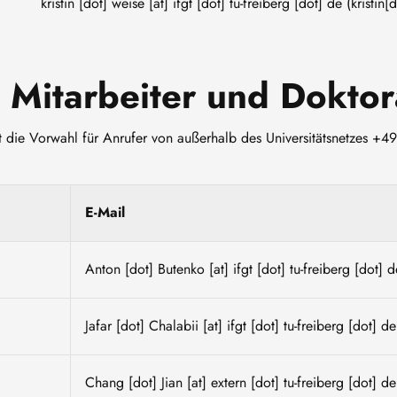
kristin
[dot]
weise
[at]
ifgt
[dot]
tu-freiberg
[dot]
de
(kristin[
e Mitarbeiter und Dokto
t die Vorwahl für Anrufer von außerhalb des Universitätsnetzes +49
E-Mail
.
Anton
[dot]
Butenko
[at]
ifgt
[dot]
tu-freiberg
[dot]
d
.
Jafar
[dot]
Chalabii
[at]
ifgt
[dot]
tu-freiberg
[dot]
de
Chang
[dot]
Jian
[at]
extern
[dot]
tu-freiberg
[dot]
de