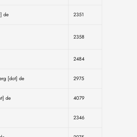
t]
de
2351
2358
2484
berg
[dot]
de
2975
ot]
de
4079
2346