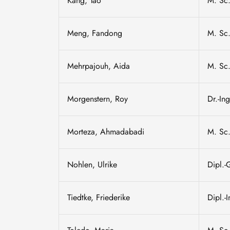
Kang, Tao
M. Sc
Meng, Fandong
M. Sc
Mehrpajouh, Aida
M. Sc
Morgenstern, Roy
Dr.-Ing
Morteza, Ahmadabadi
M. Sc
Nohlen, Ulrike
Dipl.-
Tiedtke, Friederike
Dipl.-I