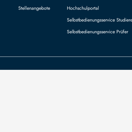
Stellenangebote
Hochschulportal
Selbstbedienungsservice Studier
Selbstbedienungsservice Prüfer
Die TU Bergakademie Freiberg wird auf
An
Grundlage des vom Sächsischen Landtag
Säc
beschlossenen Haushalts aus Steuermitteln
Bez
mitfinanziert.
For