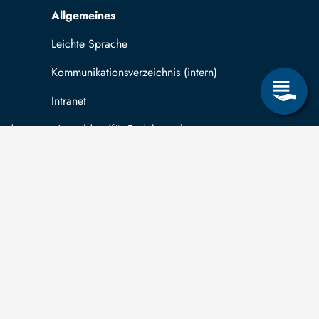
Allgemeines
Leichte Sprache
Kommunikationsverzeichnis (intern)
Intranet
ende
Mit TUBAF Login anmelden
träge zum Informationsanspruch nach dem
hsischen Transparenzgesetz
können Sie in
ug auf Drittmittelfinanzierung für abgeschlossene