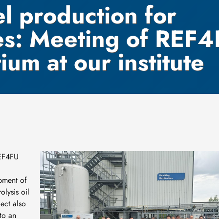
el production for
ies: Meeting of REF
ium at our institute
Bild
REF4FU
opment of
olysis oil
ect also
to an