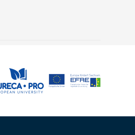
Neues Geoarchiv
entdeckt: Versteinertes
Holz erzählt 300
24. Juli 2026
Millionen Jahre
Steffen Trümper
Erdgeschichte