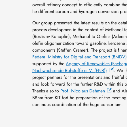
overall refinery concept to efficiently combine the
he different carbon and hydrogen conversion pro
Our group presented the latest results on the cata
process developmen in the context of Methanol t
(Rostislav Konoplin), Methanol to Olefins (Adee
olefin oligomerization toward gasoline, kerosene 
components (Steffen Cramer). The project is fina
Federal Ministry for Digital and Transport (BMDV)
supported by the
Agency of Renewables (Fachag
Nachwachsende Rohstoffe e. V. (FNR))
. We t
project partners for the presentations and fruitful 
and look forward for the further R&D within this p
Thanks also to
Prof. Nicolaus Dahmen
and Al
Böhm from KIT fort he preparation of the meeting
continous coordination of the huge consortium.