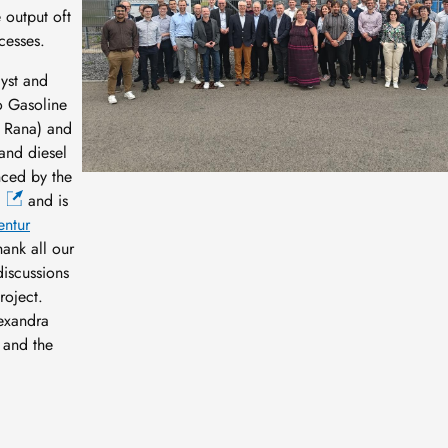
 output oft
cesses.
lyst and
o Gasoline
m Rana) and
and diesel
nced by the
and is
entur
hank all our
discussions
roject.
exandra
 and the