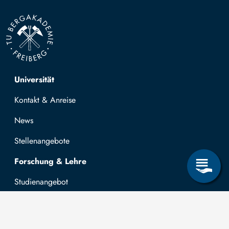
Top navigation
Universität
Kontakt & Anreise
News
Stellenangebote
Forschung & Lehre
Studienangebot
OPAL
Hochschulportal