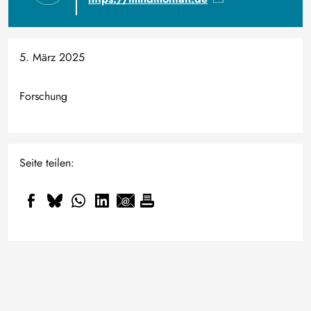
5. März 2025
Forschung
Seite teilen:
Kleiner, kältetauglicher,
smarter: Wie Professor Daniel
Wissen, das tiefer geht