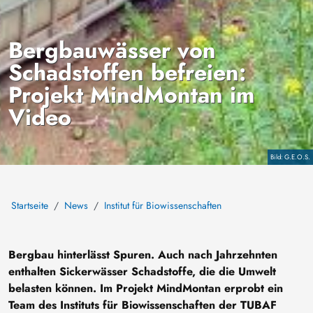
Bergbauwässer von
Schadstoffen befreien:
Projekt MindMontan im
Video
Copyright
G.E.O.S.
Startseite
News
Institut für Biowissenschaften
Bergbau hinterlässt Spuren. Auch nach Jahrzehnten
enthalten Sickerwässer Schadstoffe, die die Umwelt
belasten können. Im Projekt MindMontan erprobt ein
Team des Instituts für Biowissenschaften der TUBAF