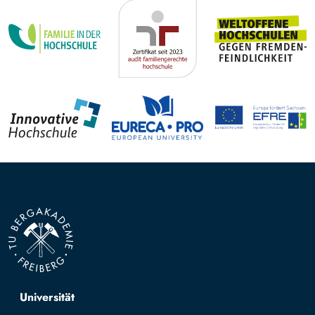
Top navigation
Universität