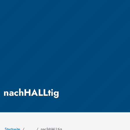
nachHALLtig
Startseite
nachHALLtig
…