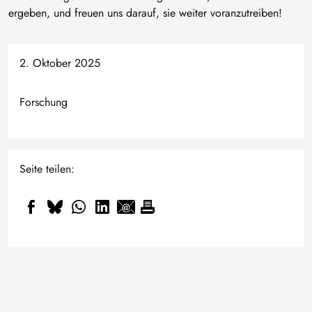
ergeben, und freuen uns darauf, sie weiter voranzutreiben!
2. Oktober 2025
Forschung
Seite teilen:
Kleiner, kältetauglicher,
smarter: Wie Professor Daniel
Wissen, das tiefer geht