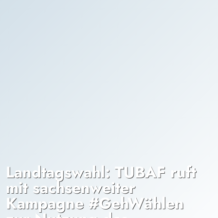
Landtagswahl: TUBAF ruft
mit sachsenweiter
Kampagne #GehWählen