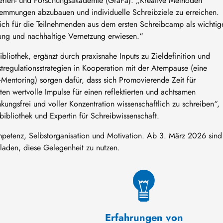
ierten- und Forschungsakademie (GraFa). „Kreative Methoden
 Hemmungen abzubauen und individuelle Schreibziele zu erreichen.
sich für die Teilnehmenden aus dem ersten Schreibcamp als wichtig
zung und nachhaltige Vernetzung erwiesen.“
sbibliothek, ergänzt durch praxisnahe Inputs zu Zieldefinition und
regulationsstrategien in Kooperation mit der Atempause (eine
Mentoring) sorgen dafür, dass sich Promovierende Zeit für
n wertvolle Impulse für einen reflektierten und achtsamen
ungsfrei und voller Konzentration wissenschaftlich zu schreiben“,
tsbibliothek und Expertin für Schreibwissenschaft.
ompetenz, Selbstorganisation und Motivation. Ab 3. März 2026 sind
laden, diese Gelegenheit zu nutzen.
Erfahrungen von