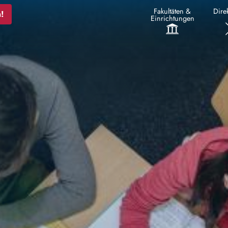
Fakultäten &
Direk
!
Einrichtungen