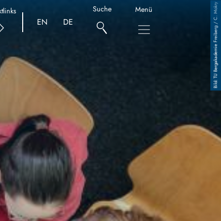
TU Bergakademie Freiberg / C. Mokry
Suche
Menü
tlinks
EN
DE
Copyright