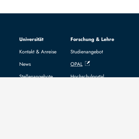
Top navigation
Universität
Forschung & Lehre
Kontakt & Anreise
Studienangebot
News
OPAL
Stellenangebote
Hochschulportal
Selbstbedienungsservice Studier
Selbstbedienungsservice Prüfer