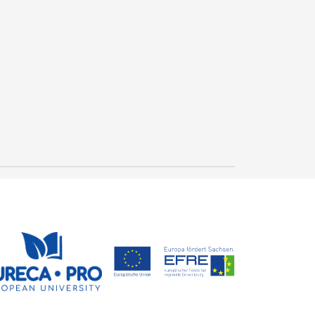
Smart Systems
Engineering / Recht und
Wirtschaft: Zwei neue
28. Juli 2026
Studiengänge im
Crispin-I. Mokry
Wintersemester