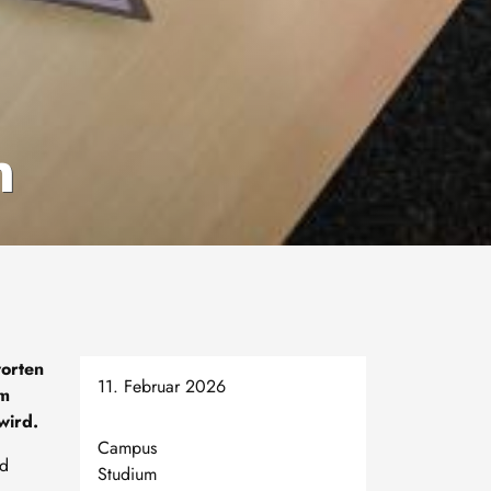
n
worten
11. Februar 2026
um
 wird.
Campus
nd
Studium